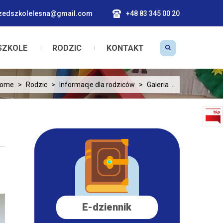
zedszkolelesna@gmail.com
+48 83 345 00 20
SZKOLE
RODZIC
KONTAKT
ome
>
Rodzic
>
Informacje dla rodziców
>
Galeria ...
E-dziennik