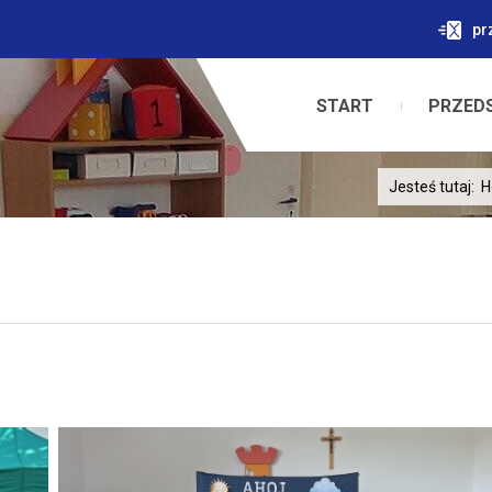
pr
START
PRZED
Jesteś tutaj:
H