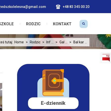
zedszkolelesna@gmail.com
+48 83 345 00 20
SZKOLE
RODZIC
KONTAKT
eś tutaj:
Home
>
Rodzic
>
Inf ...
>
Gal ...
>
Bal kar ...
E-dziennik